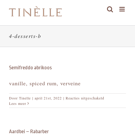
Skip
to
content
4-desserts-b
Semifreddo abrikoos
vanille, spiced rum, verveine
voor
Door
Tinelle
|
april 21st, 2022
|
Reacties uitgeschakeld
Semifreddo
Lees meer
abrikoos
Aardbei – Rabarber