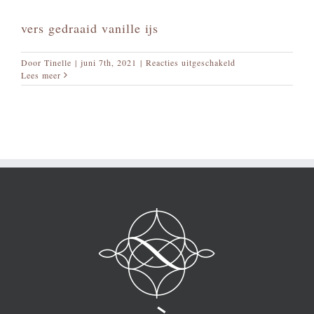
vers gedraaid vanille ijs
voor
Door
Tinelle
|
juni 7th, 2021
|
Reacties uitgeschakeld
Aardbei
Lees meer
–
Rabarber