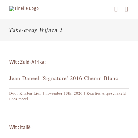
Skip
to
content
Take-away Wijnen 1
Wit : Zuid-Afrika :
Jean Daneel 'Signature' 2016 Chenin Blanc
voor
Door
Kirsten Lion
|
november 13th, 2020
|
Reacties uitgeschakeld
Wit
Lees meer
:
Zuid-
Afrika
:
Wit : Italië :