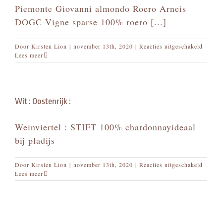
Piemonte Giovanni almondo Roero Arneis
DOGC Vigne sparse 100% roero [...]
voor
Door
Kirsten Lion
|
november 13th, 2020
|
Reacties uitgeschakeld
Wit
Lees meer
:
Italië
:
Wit : Oostenrijk :
Weinviertel : STIFT 100% chardonnayideaal
bij pladijs
voor
Door
Kirsten Lion
|
november 13th, 2020
|
Reacties uitgeschakeld
Wit
Lees meer
:
Oosten
: