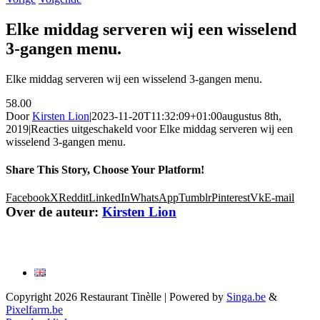
Elke middag serveren wij een wisselend
3-gangen menu.
Elke middag serveren wij een wisselend 3-gangen menu.
58.00
Door
Kirsten Lion
|
2023-11-20T11:32:09+01:00
augustus 8th,
2019
|
Reacties uitgeschakeld
voor Elke middag serveren wij een
wisselend 3-gangen menu.
Share This Story, Choose Your Platform!
Facebook
X
Reddit
LinkedIn
WhatsApp
Tumblr
Pinterest
Vk
E-mail
Over de auteur:
Kirsten Lion
Copyright
2026 Restaurant Tinèlle | Powered by
Singa.be
&
Pixelfarm.be