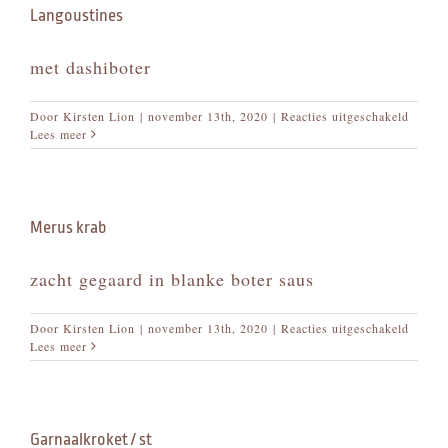
Langoustines
met dashiboter
voor
Door
Kirsten Lion
|
november 13th, 2020
|
Reacties uitgeschakeld
Langou
Lees meer
Merus krab
zacht gegaard in blanke boter saus
voor
Door
Kirsten Lion
|
november 13th, 2020
|
Reacties uitgeschakeld
Merus
Lees meer
krab
Garnaalkroket / st