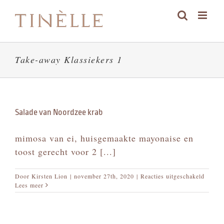
Skip
to
content
Take-away Klassiekers 1
Salade van Noordzee krab
mimosa van ei, huisgemaakte mayonaise en
toost gerecht voor 2 [...]
voor
Door
Kirsten Lion
|
november 27th, 2020
|
Reacties uitgeschakeld
Salade
Lees meer
van
Noord
krab