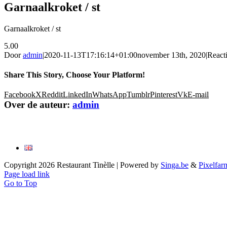
Garnaalkroket / st
Garnaalkroket / st
5.00
Door
admin
|
2020-11-13T17:16:14+01:00
november 13th, 2020
|
Reacti
Share This Story, Choose Your Platform!
Facebook
X
Reddit
LinkedIn
WhatsApp
Tumblr
Pinterest
Vk
E-mail
Over de auteur:
admin
Copyright
2026 Restaurant Tinèlle | Powered by
Singa.be
&
Pixelfar
Page load link
Go to Top