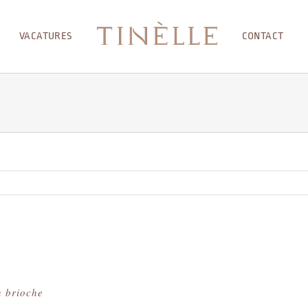
VACATURES
CONTACT
en brioche